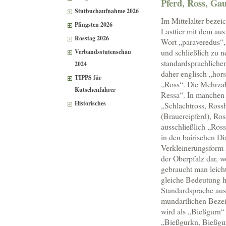
Pferd, Ross, Gau
Stutbuchaufnahme 2026
Im Mittelalter bezei
Pfingsten 2026
Lasttier mit dem aus
Rosstag 2026
Wort „paraveredus“,
und schließlich zu n
Verbandsstutenschau
standardsprachliche
2024
daher englisch „hors
TIPPS für
„Ross“. Die Mehrzah
Kutschenfahrer
Ressa“. In manchen
Historisches
„Schlachtross, Ross
(Brauereipferd), Ro
ausschließlich „Ros
in den bairischen Dia
Verkleinerungsform „
der Oberpfalz dar, 
gebraucht man leicht
gleiche Bedeutung ha
Standardsprache ausg
mundartlichen Bezeic
wird als „Bießgurn“ 
„Bießgurkn, Bießgur