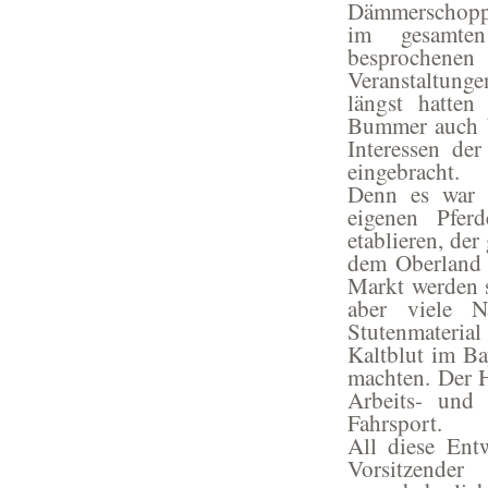
Dämmerschoppe
im gesamten
besprochenen
Veranstaltung
längst hatte
Bummer auch b
Interessen de
eingebracht.
Denn es war i
eigenen Pfer
etablieren, de
dem Oberland 
Markt werden so
aber viele N
Stutenmateria
Kaltblut im Ba
machten. Der H
Arbeits- und
Fahrsport.
All diese Entw
Vorsitzende