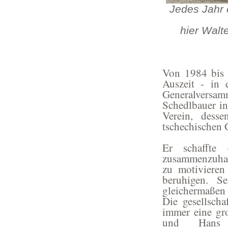
Jedes Jahr 
hier Walte
Von 1984 bis 
Auszeit - in 
Generalversa
Schedlbauer in
Verein, dess
tschechischen G
Er schaffte 
zusammenzuhalt
zu motivieren
beruhigen. S
gleichermaßen 
Die gesellscha
immer eine gro
und Hans H