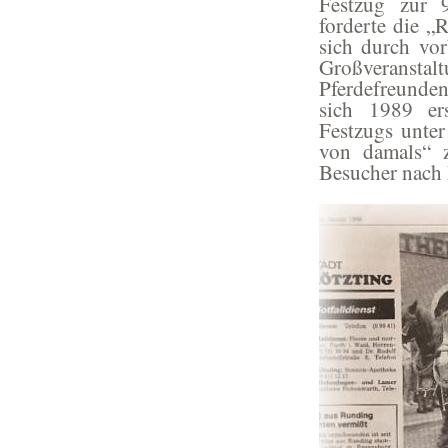
Festzug zur 
forderte die „
sich durch vo
Großveransta
Pferdefreunde
sich 1989 er
Festzugs unte
von damals“ z
Besucher nach 