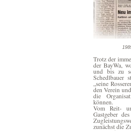
1989
Trotz der imme
der BayWa, wo
und bis zu se
Schedlbauer st
„seine Rossere
den Verein und
die Organisa
können.
Vom Reit- un
Gastgeber des
Zugleistungs
zunächst die Z