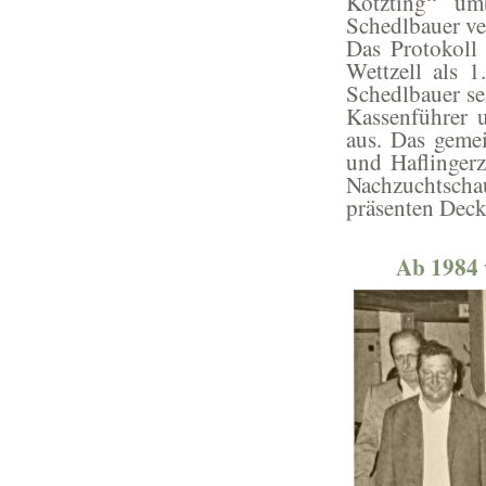
Kötzting“ u
Schedlbauer v
Das Protokoll
Wettzell als 1.
Schedlbauer se
Kassenführer u
aus. Das gemei
und Haflingerz
Nachzuchtscha
präsenten Deck
Ab 1984 