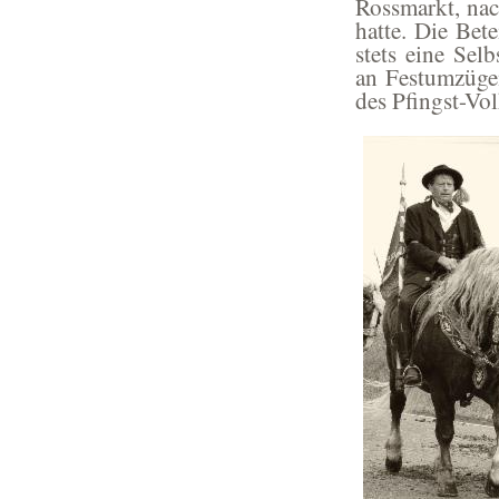
Rossmarkt, nac
hatte. Die Bete
stets eine Sel
an Festumzüge
des Pfingst-Vol