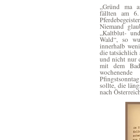
„Gründ ma an
fällten am 6.
Pferdebegeiste
Niemand glaub
„Kaltblut- und
Wald“, so wur
innerhalb wen
die tatsächlich
und nicht nur 
mit dem Bad 
wochenende 
Pfingstsonnta
sollte, die lä
nach Österreic